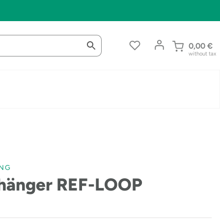
0,00
€
without tax
ING
nhänger REF-LOOP