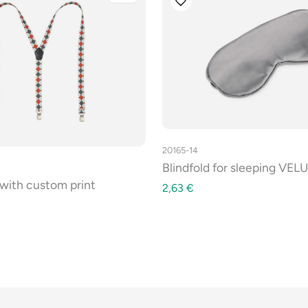
20165-14
Blindfold for sleeping VE
with custom print
2,63
€