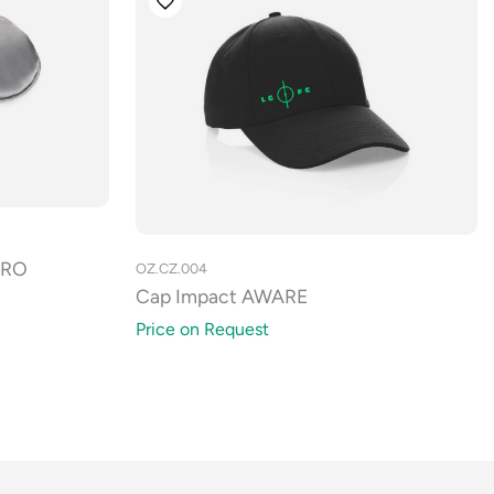
LURO
OZ.CZ.004
Cap Impact AWARE
Price on Request