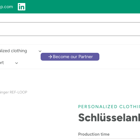
up.com
lized clothing
Become our Partner
rt
änger REF-LOOP
PERSONALIZED CLOTH
Schlüssela
Production time