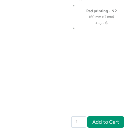
Pad printing - N2
(60 mm x 7 mm)
+
-,--
€
Schlüsselanhänger
Add to Cart
REF-