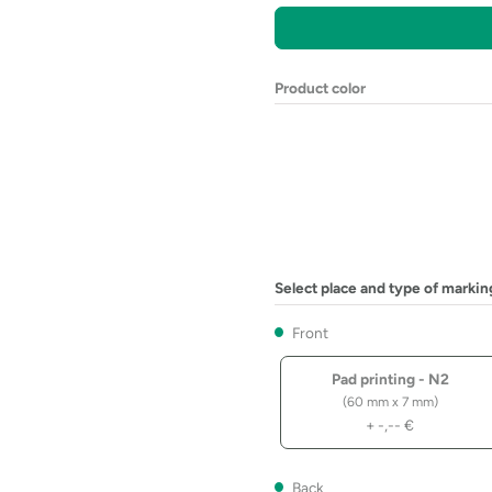
Product color
Select place and type of markin
Front
Pad printing - N2
(60 mm x 7 mm)
+
-,--
€
Back