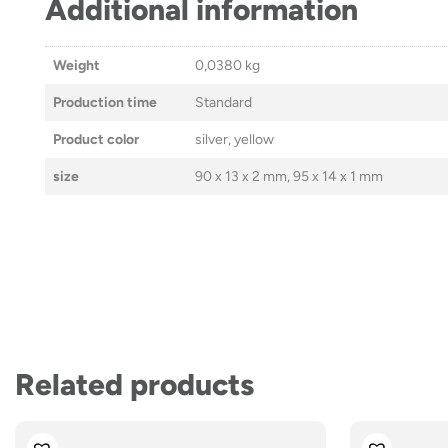
Additional information
Weight
0,0380 kg
Production time
Standard
Product color
silver, yellow
size
90 x 13 x 2 mm, 95 x 14 x 1 mm
Related products