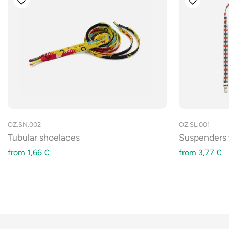
OZ.SN.002
OZ.SL.001
Tubular shoelaces
Suspenders 
from
1,66
€
from
3,77
€